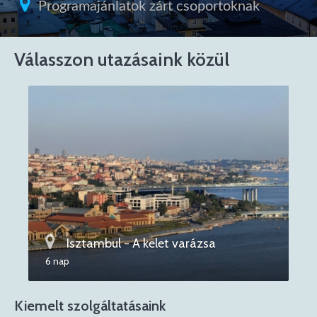
Programajánlatok zárt csoportoknak
Válasszon utazásaink közül
Isztambul - A kelet varázsa
6 nap
Kiemelt szolgáltatásaink