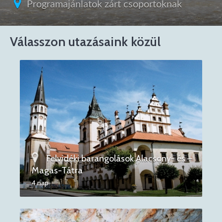
Programajánlatok zárt csoportoknak
Válasszon utazásaink közül
Felvidéki barangolások Alacsony- és –
Magas-Tátra
4 nap