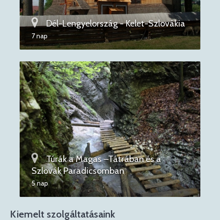
Dél-Lengyelország - Kelet-Szlovákia
7 nap
Túrák a Magas –Tátrában és a
Szlovák Paradicsomban
5 nap
Kiemelt szolgáltatásaink