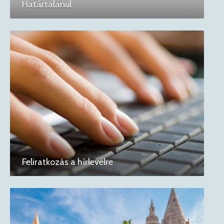
Határtalanul
Feliratkozás a hírlevélre