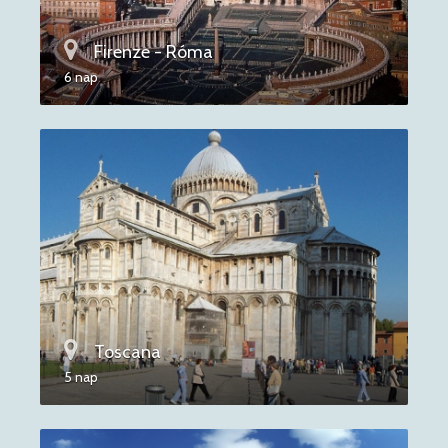
Firenze - Róma
6 nap
Toscana
5 nap