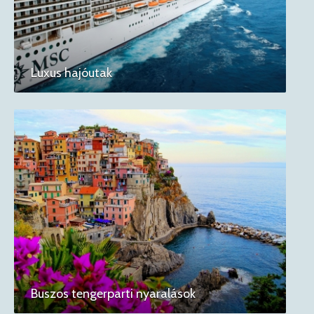
Luxus hajóutak
Buszos tengerparti nyaralások