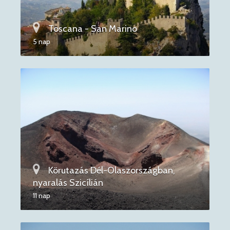
Toscana - San Marino
5 nap
Körutazás Dél-Olaszországban,
nyaralás Szicílián
11 nap