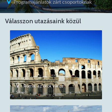
Programajánlatok zárt csoportoknak
Válasszon utazásaink közül
Róma, az örök város
5 nap