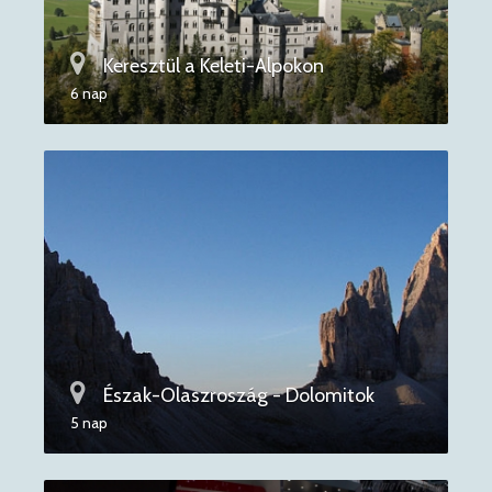
Keresztül a Keleti-Alpokon
6 nap
Észak-Olaszroszág - Dolomitok
5 nap