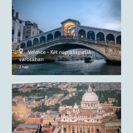
Velence - Két nap a lagunák
városában
2 nap