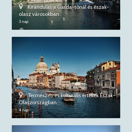
Kirándulás a Garda-tónál és észak-
olasz városokban
3 nap
Természeti és kulturális értékek Észak-
Olaszországban
4 nap