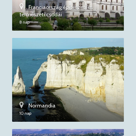
Franciaország építészeti és
természeti csodái
8 nap
Normandia
10 nap