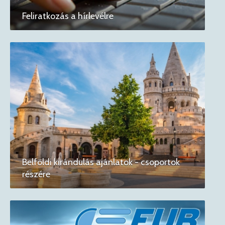
Feliratkozás a hírlevélre
Belföldi kirándulás ajánlatok - csoportok
részére