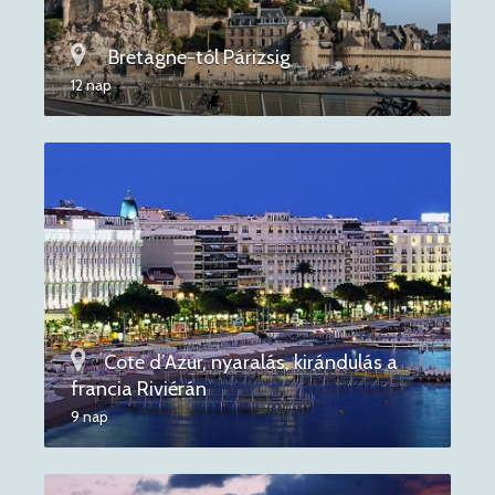
Bretagne-tól Párizsig
12 nap
Cote d’Azur, nyaralás, kirándulás a
francia Riviérán
9 nap