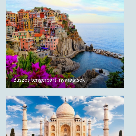
Buszos tengerparti nyaralások