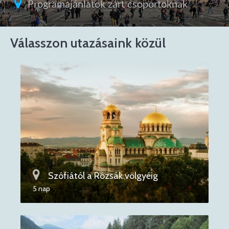
Programajánlatok zárt csoportoknak
Válasszon utazásaink közül
Szófiától a Rózsák völgyéig
5 nap