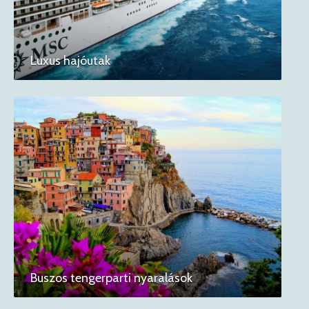
Luxus hajóutak
Buszos tengerparti nyaralások