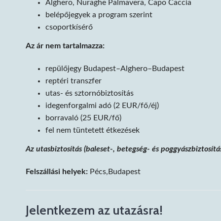
Alghero, Nuraghe Palmavera, Capo Caccia
belépőjegyek a program szerint
csoportkísérő
Az ár nem tartalmazza:
repülőjegy Budapest–Alghero–Budapest
reptéri transzfer
utas- és sztornóbiztosítás
idegenforgalmi adó (2 EUR/fő/éj)
borravaló (25 EUR/fő)
fel nem tüntetett étkezések
Az utasbiztosítás (baleset-, betegség- és poggyászbiztosí
Felszállási helyek:
Pécs,Budapest
Jelentkezem az utazásra!