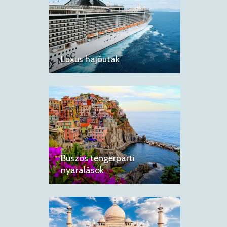
Luxus hajóutak
Buszos tengerparti
nyaralások