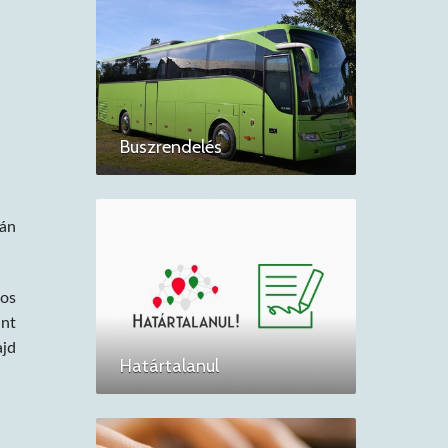
Buszrendelés
rán
gos
int
ajd
Határtalanul