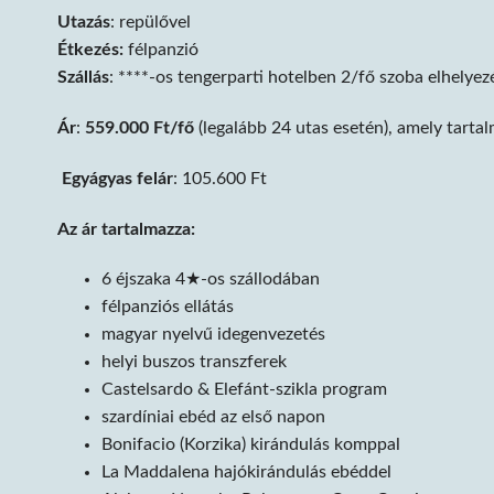
Utazás
: repülővel
Étkezés:
félpanzió
Szállás
: ****-os tengerparti hotelben 2/fő szoba elhelyez
Ár
:
559.000 Ft/fő
(legalább 24 utas esetén), amely tartalm
Egyágyas felár
: 105.600 Ft
Az ár tartalmazza:
6 éjszaka 4★-os szállodában
félpanziós ellátás
magyar nyelvű idegenvezetés
helyi buszos transzferek
Castelsardo & Elefánt-szikla program
szardíniai ebéd az első napon
Bonifacio (Korzika) kirándulás komppal
La Maddalena hajókirándulás ebéddel