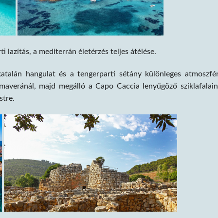
azítás, a mediterrán életérzés teljes átélése.
atalán hangulat és a tengerparti sétány különleges atmoszfé
averánál, majd megálló a Capo Caccia lenyűgöző sziklafalain
stre.