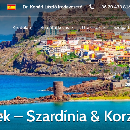
Dr. Kopári László irodavezető
+36 20 433 81
Kezdőlap
Bemutatkozás
Utazások
Szolgál
k – Szardínia & Kor