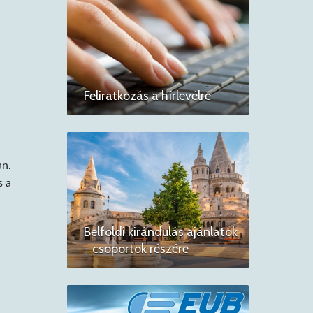
Feliratkozás a hírlevélre
an.
s a
Belföldi kirándulás ajánlatok
- csoportok részére