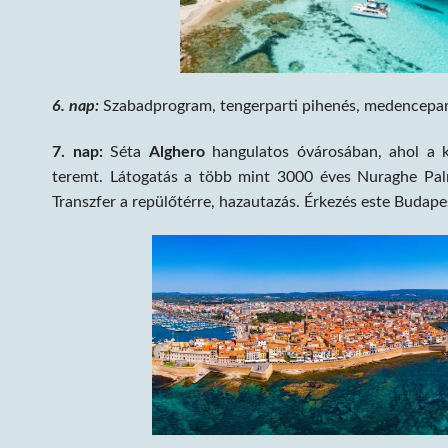
6. nap:
Szabadprogram, tengerparti pihenés, medenceparti l
7. nap:
Séta
Alghero
hangulatos óvárosában, ahol a k
teremt. Látogatás a több mint 3000 éves Nuraghe Palm
Transzfer a repülőtérre, hazautazás. Érkezés este Budape