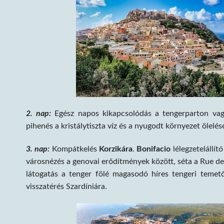
2. nap:
Egész napos kikapcsolódás a tengerparton vagy
pihenés a kristálytiszta víz és a nyugodt környezet ölelés
3. nap:
Kompátkelés
Korzikára
.
Bonifacio
lélegzetelállí
városnézés a genovai erődítmények között, séta a Rue d
látogatás a tenger fölé magasodó híres tengeri temet
visszatérés Szardíniára.