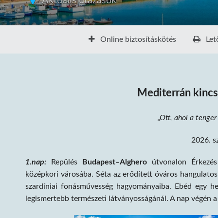
Aktuális utazások
Online biztosításkötés
Letö
Mediterrán kincs
„Ott, ahol a tenger 
2026. s
1.nap:
Repülés
Budapest–Alghero
útvonalon Érkezé
középkori városába. Séta az erődített óváros hangulatos
szardíniai fonásművesség hagyományaiba. Ebéd egy hely
legismertebb természeti látványosságánál. A nap végén a t