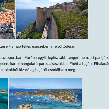
ése – a nap teljes egészében a feltöltődésé.
getcsoportban, Európa egyik legtisztább tengeri nemzeti parkjáb
ten, karibi hangulatú partszakaszokkal. Ebéd a hajón. Elhaladá
lmi okokból kizárólag hajóról csodálható meg.