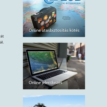
Online utasbiztosítás kötés
rát
ál.
Online jelentkezés