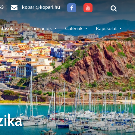
63
kopari@kopari.hu
tatások
Információk
Galériák
Kapcsolat
zika