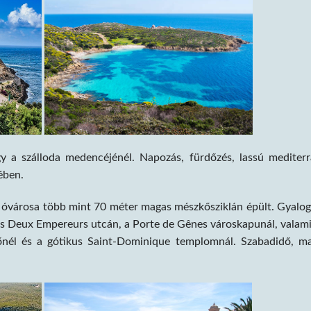
 a szálloda medencéjénél. Napozás, fürdőzés, lassú mediter
ében.
tó óvárosa több mint 70 méter magas mészkősziklán épült. Gyalo
es Deux Empereurs utcán, a Porte de Gênes városkapunál, valam
őnél és a gótikus Saint-Dominique templomnál. Szabadidő, m