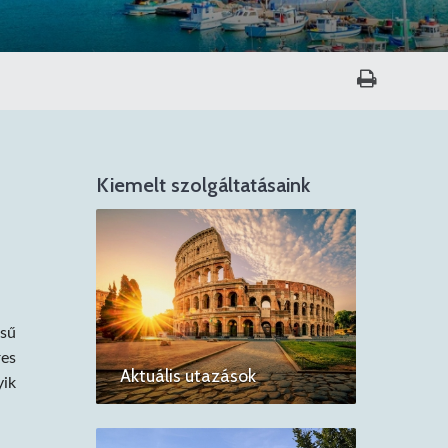
Kiemelt szolgáltatásaink
ésű
res
Aktuális utazások
yik