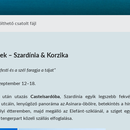
lthető csatolt fájl
ek – Szardínia & Korzika
festi és a szél faragja a tájat”
zeptember 12–18.
s után utazás
Castelsardóba
, Szardínia egyik legszebb fekv
 utcáin, lenyűgöző panoráma az Asinara-öbölre, betekintés a hí
i étteremben, majd megálló az Elefánt-sziklánál, a sziget eg
engerpart közeli szállás elfoglalása.