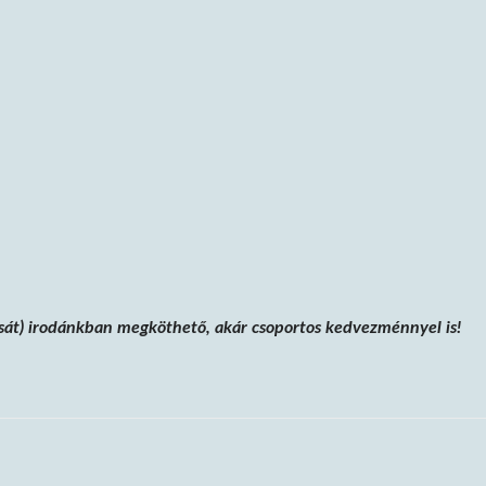
tását) irodánkban megköthető, akár csoportos kedvezménnyel is!