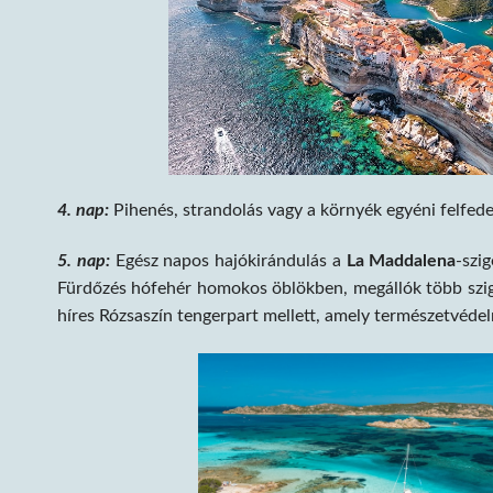
4. nap:
Pihenés, strandolás vagy a környék egyéni felfedez
5. nap:
Egész napos hajókirándulás a
La Maddalena
-szi
Fürdőzés hófehér homokos öblökben, megállók több szige
híres Rózsaszín tengerpart mellett, amely természetvéde