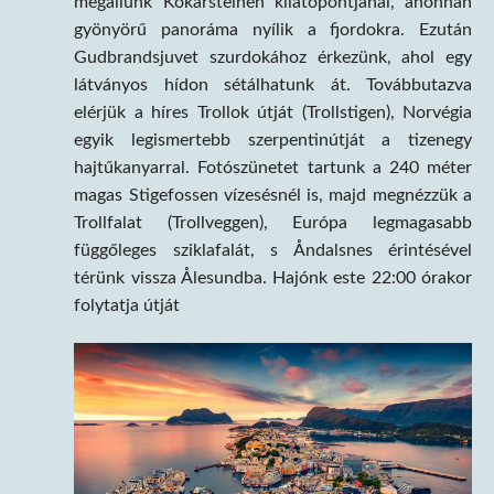
megállunk Kokarsteinen kilátópontjánál, ahonnan
gyönyörű panoráma nyílik a fjordokra. Ezután
Gudbrandsjuvet szurdokához érkezünk, ahol egy
látványos hídon sétálhatunk át. Továbbutazva
elérjük a híres Trollok útját (Trollstigen), Norvégia
egyik legismertebb szerpentinútját a tizenegy
hajtűkanyarral. Fotószünetet tartunk a 240 méter
magas Stigefossen vízesésnél is, majd megnézzük a
Trollfalat (Trollveggen), Európa legmagasabb
függőleges sziklafalát, s Åndalsnes érintésével
térünk vissza Ålesundba. Hajónk este 22:00 órakor
folytatja útját