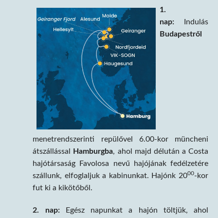
1.
nap:
Indulás
Budapestről
menetrendszerinti repülővel 6.00-kor müncheni
átszállással
Hamburgba
, ahol majd délután a Costa
hajótársaság Favolosa nevű hajójának fedélzetére
00
szállunk, elfoglaljuk a kabinunkat. Hajónk 20
-kor
fut ki a kikötőből.
2. nap:
Egész napunkat a hajón töltjük, ahol