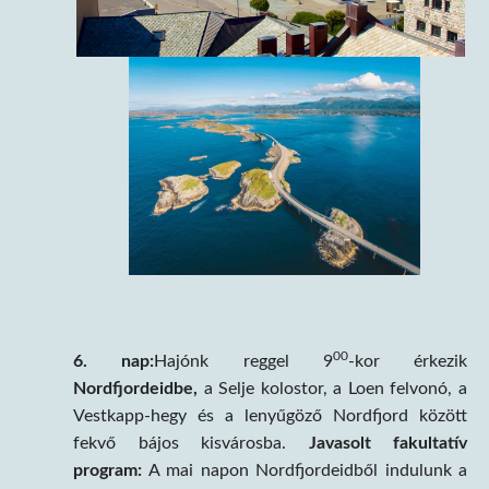
00
6. nap:
Hajónk reggel 9
-kor érkezik
Nordfjordeidbe,
a Selje kolostor, a Loen felvonó, a
Vestkapp-hegy és a lenyűgöző Nordfjord között
fekvő bájos kisvárosba.
Javasolt fakultatív
program:
A mai napon Nordfjordeidből indulunk a