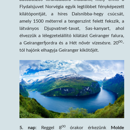
Flydalsjuvet Norvégia egyik legtöbbet fényképezett
kilátópontját, a híres Dalsnibba-hegy csúcsát,
amely 1500 méterrel a tengerszint felett fekszik, a
látványos Djupvatnet-tavat, Sas-kanyart, ahol
élvezzük a lélegzetelállító kilátást Geiranger falura,
00
a Geirangerfjordra és a Hét nővér vízesésre. 20
-
tól hajónk elhagyja Geiranger kikötőjét.
00
5. nap
: Reggel 8
órakor érkezünk
Molde