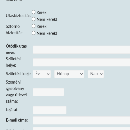
Kérek!
Utasbiztosítás:
Nem kérek!
Sztornó
Kérek!
biztosítás:
Nem kérek!
Ötödik utas
neve:
Születési
helye:
Születési ideje:
Személyi
igazolvány
vagy útlevél
száma:
Lejárat:
E-mail címe: