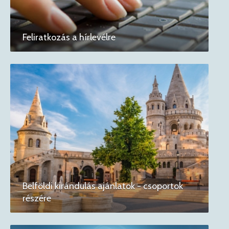
Feliratkozás a hírlevélre
Belföldi kirándulás ajánlatok - csoportok
részére