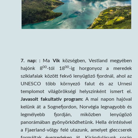
7. nap: :
Ma
Vik
községben, Vestland megyében
00
00
hajónk 8
-tól 18
-ig horgonyoz a meredek
sziklafalak között fekvő lenyűgöző fjordnál, ahol az
UNESCO több környező falut és az Urnesi
templomot világörökségi helyszínként ismert el.
Javasolt fakultatív program:
A mai napon hajóval
kelünk át a Sognefjordon, Norvégia legnagyobb és
legmélyebb fjordján, miközben lenyűgöző
panorámában gyönyörködhetünk. Hella érintésével
a Fjaerland-völgy felé utazunk, amelyet gleccserek
formáltak évezredeken át. Kirándulásunk során