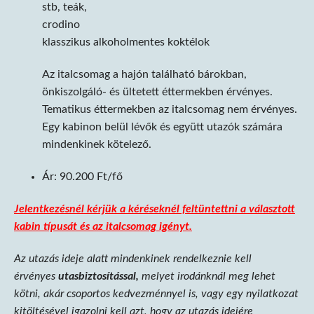
stb, teák,
crodino
klasszikus alkoholmentes koktélok
Az italcsomag a hajón található bárokban,
önkiszolgáló- és ültetett éttermekben érvényes.
Tematikus éttermekben az italcsomag nem érvényes.
Egy kabinon belül lévők és együtt utazók számára
mindenkinek kötelező.
Ár: 90.200 Ft/fő
Jelentkezésnél kérjük a kéréseknél feltüntettni a választott
kabin típusát és az italcsomag igényt.
Az utazás ideje alatt mindenkinek rendelkeznie kell
érvényes
utasbiztosítással,
melyet irodánknál meg lehet
kötni, akár csoportos kedvezménnyel is, vagy egy nyilatkozat
kitöltésével igazolni kell azt, hogy az utazás idejére