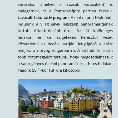
városába, amelyet a ‘rózsák városaként’ is
emlegetnek, és a Romsdalsfjord partján fekszik.
Javasolt fakultatív program:
A mai napon Moldéból
indulunk a világ egyik legszebb panorámaútjának
tartott Atlanti-óceáni útra. Az út különleges
hidakon és kis szigeteken keresztül vezet
közvetlenül az óceán partján, lenyűgöző kilátást
nyújtva a norvég tengerpartra. A kirándulás során
több fotómegállót tartunk, hogy megcsodálhassuk
a vadregényes óceáni panorámát és a híres hidakat.
00
Hajónk 18
-kor fut ki a kikötőből.