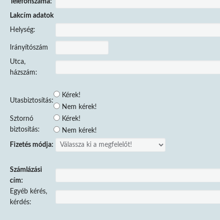
Telefonszáma:
Lakcím adatok
Helység:
Irányítószám
Utca,
házszám:
Kérek!
Utasbiztosítás:
Nem kérek!
Sztornó
Kérek!
biztosítás:
Nem kérek!
Fizetés módja:
Számlázási
cím:
Egyéb kérés,
kérdés: