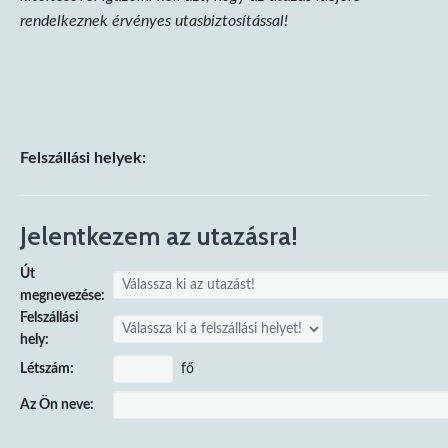
rendelkeznek érvényes utasbiztosítással!
Felszállási helyek:
Jelentkezem az utazásra!
Út
megnevezése:
Felszállási
hely:
fő
Létszám:
Az Ön neve: