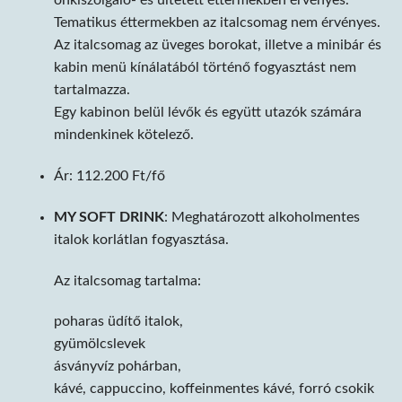
önkiszolgáló- és ültetett éttermekben érvényes.
Tematikus éttermekben az italcsomag nem érvényes.
Az italcsomag az üveges borokat, illetve a minibár és
kabin menü kínálatából történő fogyasztást nem
tartalmazza.
Egy kabinon belül lévők és együtt utazók számára
mindenkinek kötelező.
Ár: 112.200 Ft/fő
MY SOFT DRINK
: Meghatározott alkoholmentes
italok korlátlan fogyasztása.
Az italcsomag tartalma:
poharas üdítő italok,
gyümölcslevek
ásványvíz pohárban,
kávé, cappuccino, koffeinmentes kávé, forró csokik