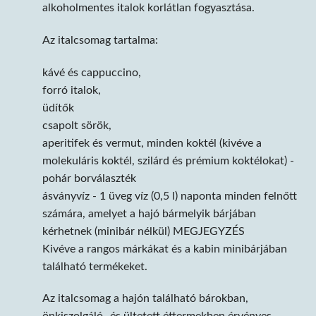
alkoholmentes italok korlátlan fogyasztása.
Az italcsomag tartalma:
kávé és cappuccino,
forró italok,
üdítők
csapolt sörök,
aperitifek és vermut, minden koktél (kivéve a
molekuláris koktél, szilárd és prémium koktélokat) -
pohár borválaszték
ásványvíz - 1 üveg víz (0,5 l) naponta minden felnőtt
számára, amelyet a hajó bármelyik bárjában
kérhetnek (minibár nélkül) MEGJEGYZÉS
Kivéve a rangos márkákat és a kabin minibárjában
található termékeket.
Az italcsomag a hajón található bárokban,