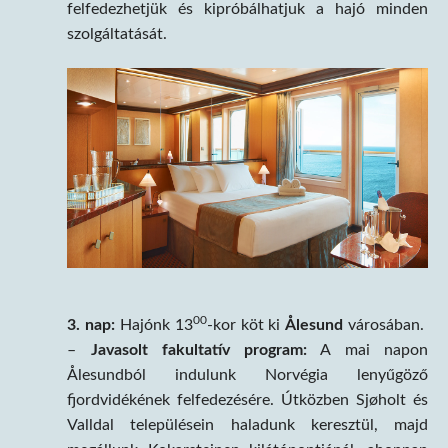
felfedezhetjük és kipróbálhatjuk a hajó minden
szolgáltatását.
00
3. nap:
Hajónk 13
-kor köt ki
Å
lesund
városában.
–
Javasolt fakultatív program:
A mai napon
Ålesundból indulunk Norvégia lenyűgöző
fjordvidékének felfedezésére. Útközben Sjøholt és
Valldal településein haladunk keresztül, majd