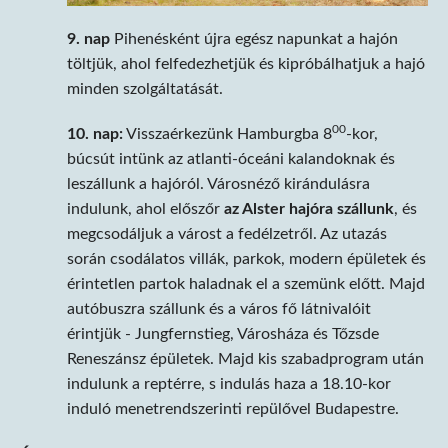
9. nap
Pihenésként újra egész napunkat a hajón
töltjük, ahol felfedezhetjük és kipróbálhatjuk a hajó
minden szolgáltatását.
00
10. nap:
Visszaérkezünk Hamburgba 8
-kor,
búcsút intünk az atlanti-óceáni kalandoknak és
leszállunk a hajóról. Városnéző kirándulásra
indulunk, ahol előszőr
az Alster hajóra szállunk
, és
megcsodáljuk a várost a fedélzetről. Az utazás
során csodálatos villák, parkok, modern épületek és
érintetlen partok haladnak el a szemünk előtt. Majd
autóbuszra szállunk és a város fő látnivalóit
érintjük - Jungfernstieg, Városháza és Tőzsde
Reneszánsz épületek. Majd kis szabadprogram után
indulunk a reptérre, s indulás haza a 18.10-kor
induló menetrendszerinti repülővel Budapestre.