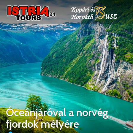
Óceánjáróval a norvég
fjordok mélyére