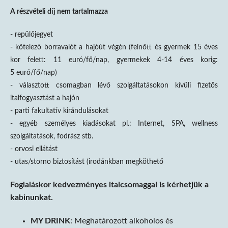
A részvételi díj nem tartalmazza
- repülőjegyet
- kötelező borravalót a hajóút végén (felnőtt és gyermek 15 éves
kor felett: 11 euró/fő/nap, gyermekek 4-14 éves korig:
5 euró/fő/nap)
- választott csomagban lévő szolgáltatásokon kívüli fizetős
italfogyasztást a hajón
- parti fakultatív kirándulásokat
- egyéb személyes kiadásokat pl.: Internet, SPA, wellness
szolgáltatások, fodrász stb.
- orvosi ellátást
- utas/storno biztosítást (irodánkban megköthető
Foglaláskor kedvezményes italcsomaggal is kérhetjük a
kabinunkat.
MY DRINK
: Meghatározott alkoholos és