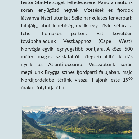
festői Stad-félsziget felfedezésére. Panorámautunk
során lenyűgöző hegyek, vízesések és fjordok
látványa kíséri utunkat Selje hangulatos tengerparti
falujáig, ahol lehetőség nyílik egy rövid sétára a
fehér homokos parton. Ezt követően
továbbhaladunk Vestkapphoz (Cape West),
Norvégia egyik legnyugatibb pontjára. A közel 500
méter magas sziklafalról lélegzetelállító kilátás
nyílik az Atlanti-óceánra. Visszautunk során
megállunk Brygga színes fjordparti falujában, majd
00
Nordfjordeidbe térünk vissza. Hajónk este 19
órakor folytatja útját.