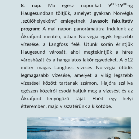
00
00
8. nap:
Ma egész napunkat 9
-19
-ig
Haugesundban töltjük, amelyet gyakran Norvégia
„szülőhelyeként” emlegetnek.
Javasolt fakultatív
program
: A mai napon panorámaútra indulunk az
Åkrafjord mentén, útban Norvégia egyik legszebb
vízesése, a Langfoss felé. Utunk során érintjük
Haugesund városát, ahol megtekintjük a híres
városházát és a hangulatos lakónegyedeket. A 612
méter magas Langfoss vízesés Norvégia ötödik
legmagasabb vízesése, amelyet a világ legszebb
vízesései között tartanak számon. Hajóra szállva
egészen közelről csodálhatjuk meg a vízesést és az
Åkrafjord lenyűgöző táját. Ebéd egy helyi
étteremben, majd visszatérünk a kikötőbe.