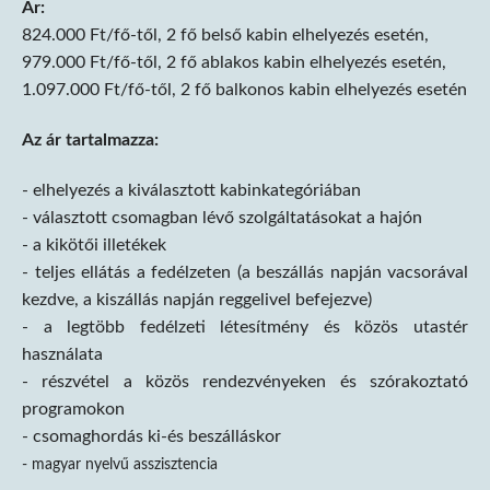
Ár:
824.000 Ft/fő-től, 2 fő belső kabin elhelyezés esetén,
979.000 Ft/fő-től, 2 fő ablakos kabin elhelyezés esetén,
1.097.000 Ft/fő-től, 2 fő balkonos kabin elhelyezés esetén
Az ár tartalmazza:
- elhelyezés a kiválasztott kabinkategóriában
- választott csomagban lévő szolgáltatásokat a hajón
- a kikötői illetékek
- teljes ellátás a fedélzeten (a beszállás napján vacsorával
kezdve, a kiszállás napján reggelivel befejezve)
- a legtöbb fedélzeti létesítmény és közös utastér
használata
- részvétel a közös rendezvényeken és szórakoztató
programokon
- csomaghordás ki-és beszálláskor
- magyar nyelvű asszisztencia