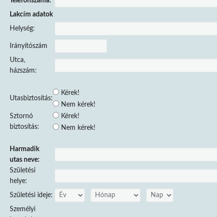
Telefonszáma:
Lakcím adatok
Helység:
Irányítószám
Utca,
házszám:
Kérek!
Utasbiztosítás:
Nem kérek!
Sztornó
Kérek!
biztosítás:
Nem kérek!
Harmadik
utas neve:
Születési
helye:
Születési ideje:
Személyi