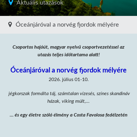
Aktuális utazások
Óceánjáróval a norvég fjordok mélyére
Toggle
Csoportos hajóút, magyar nyelvű csoportvezetéssel az
utazás teljes időtartama alatt!
Óceánjáróval a norvég fjordok mélyére
2026. július 01-10.
jégkorszak formálta táj, számtalan vízesés, színes skandináv
házak, viking múlt,…
… és egy életre szóló élmény a Costa Favolosa fedélzetén