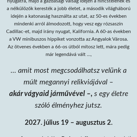
nyugatra, majd a gazdasági válság idején a nincstelenek és
a nélkülözők keresték a jobb életet, a második világháború
idején a katonaság használta az utat, az 50-es években
mindenki arról álmodozott, hogy vesz egy rózsaszín
Cadillac-et, majd irány nyugat, Kalifornia. A 60-as években
a VW minibuszos hippiket vonzotta az Angyalok Városa.
Az ötvenes években a 66-os útból mítosz lett, mára pedig
már legendává vált …,
… amit most megcsodálhatsz velünk a
múlt megannyi relikviájával –
akár vágyaid járművével –,
s egy életre
szóló élményhez jutsz.
2027. július 19 – augusztus 2.