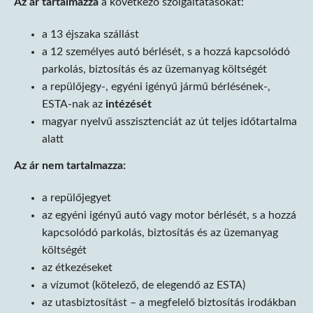
Az ár tartalmazza
a következő szolgáltatásokat:
a 13 éjszaka szállást
a 12 személyes autó bérlését, s a hozzá kapcsolódó
parkolás, biztosítás és az üzemanyag költségét
a repülőjegy-, egyéni igényű jármű bérlésének-,
ESTA-nak az
intézését
magyar nyelvű asszisztenciát az út teljes időtartalma
alatt
Az ár nem tartalmazza:
a repülőjegyet
az egyéni igényű autó vagy motor bérlését, s a hozzá
kapcsolódó parkolás, biztosítás és az üzemanyag
költségét
az étkezéseket
a vízumot (kötelező, de elegendő az ESTA)
az utasbiztosítást – a megfelelő biztosítás irodákban