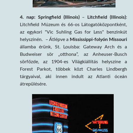
4. nap: Springfield (Illinois)
–
Litchfield (Illinois)
:
Litchfield Múzeum és 66-os Látogatóközpontként,
az egykori "Vic Suhling Gas for Less" benzinkút
helyszínén. – Átlépve a
Mississippi-folyón
Missouri
államba érünk, St. Louisba: Gateway Arch és a
Budweiser sör „otthona”, az Anheuser-Busch
sörfőzde, az 1904-es Világkiállítás helyszíne a
Forest Parkot, többek közt Charles Lindbergh
tárgyaival, aki innen indult az Atlanti óceán
átrepülésére.