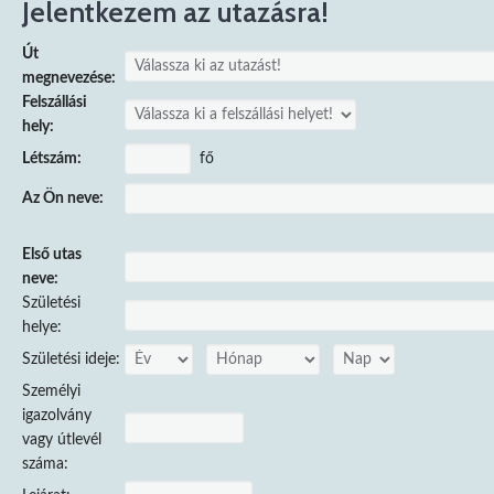
Jelentkezem az utazásra!
Út
megnevezése:
Felszállási
hely:
fő
Létszám:
Az Ön neve:
Első utas
neve:
Születési
helye:
Születési ideje:
Személyi
igazolvány
vagy útlevél
száma: