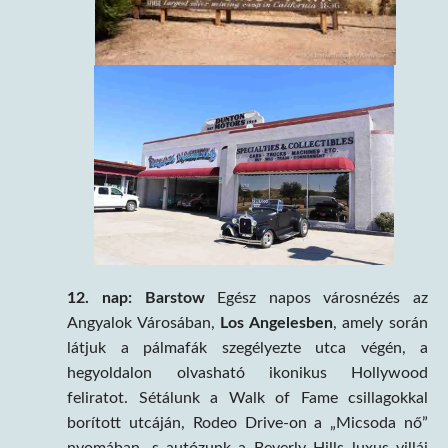
12. nap:
Barstow
Egész napos városnézés az
Angyalok Városában,
Los Angelesben
, amely során
látjuk a pálmafák szegélyezte utca végén, a
hegyoldalon olvasható ikonikus Hollywood
feliratot. Sétálunk a Walk of Fame csillagokkal
borított utcáján, Rodeo Drive-on a „Micsoda nő”
nyomában, s autózunk a Beverly Hills luxus villái