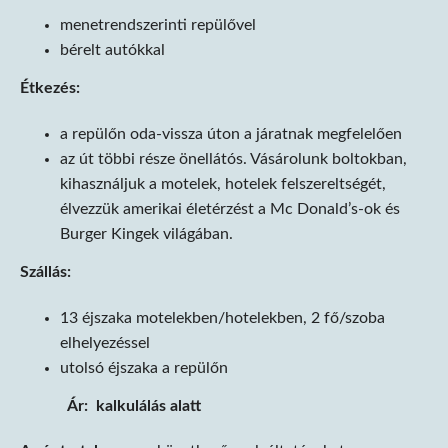
menetrendszerinti repülővel
bérelt autókkal
Étkezés:
a repülőn oda-vissza úton a járatnak megfelelően
az út többi része önellátós. Vásárolunk boltokban,
kihasználjuk a motelek, hotelek felszereltségét,
élvezzük amerikai életérzést a Mc Donald’s-ok és
Burger Kingek világában.
Szállás:
13 éjszaka motelekben/hotelekben, 2 fő/szoba
elhelyezéssel
utolsó éjszaka a repülőn
Ár: kalkulálás alatt