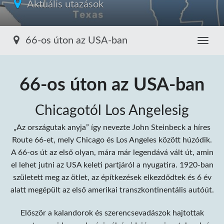
Aktuális utazások
66-os úton az USA-ban
Toggle
66-os úton
az USA-ban
Chicagotól Los Angelesig
„Az országutak anyja” így nevezte John Steinbeck a híres
Route 66-et, mely Chicago és Los Angeles között húzódik.
A 66-os út az első olyan, mára már legendává vált út, amin
el lehet jutni az USA keleti partjáról a nyugatira. 1920-ban
született meg az ötlet, az építkezések elkezdődtek és 6 év
alatt megépült az első amerikai transzkontinentális autóút.
Először a kalandorok és szerencsevadászok hajtottak