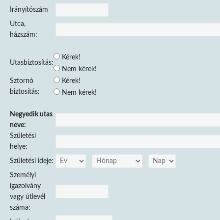
Irányítószám
Utca,
házszám:
Kérek!
Utasbiztosítás:
Nem kérek!
Sztornó
Kérek!
biztosítás:
Nem kérek!
Negyedik utas
neve:
Születési
helye:
Születési ideje:
Személyi
igazolvány
vagy útlevél
száma: