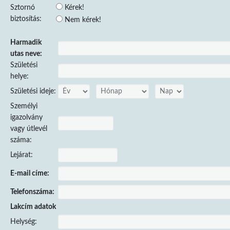
Sztornó
Kérek!
biztosítás:
Nem kérek!
Harmadik
utas neve:
Születési
helye:
Születési ideje:
Személyi
igazolvány
vagy útlevél
száma:
Lejárat:
E-mail címe:
Telefonszáma:
Lakcím adatok
Helység: