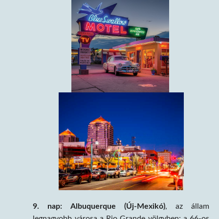
9. nap: Albuquerque (Új-Mexikó)
, az állam
legnagyobb városa a Rio Grande völgyben: a 66-os