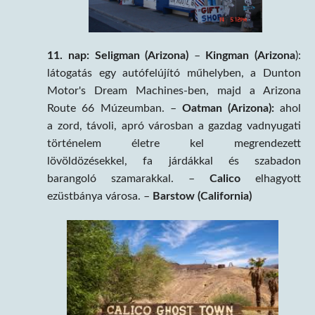
11. nap:
Seligman (Arizona)
–
Kingman (Arizona
):
látogatás egy autófelújító műhelyben, a Dunton
Motor's Dream Machines-ben, majd a Arizona
Route 66 Múzeumban. –
Oatman (Arizona):
ahol
a zord, távoli, apró városban a gazdag vadnyugati
történelem életre kel megrendezett
lövöldözésekkel, fa járdákkal és szabadon
barangoló szamarakkal. –
Calico
elhagyott
ezüstbánya városa. –
Barstow (California)