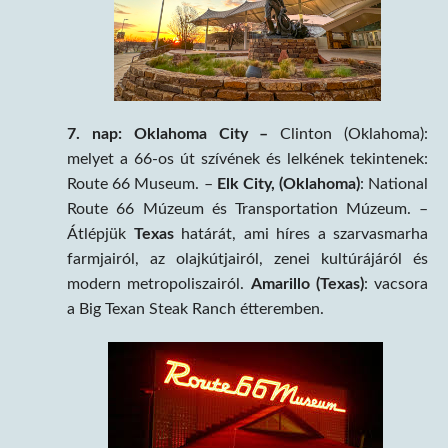
7. nap:
Oklahoma City –
Clinton (Oklahoma):
melyet a 66-os út szívének és lelkének tekintenek:
Route 66 Museum. –
Elk City, (Oklahoma)
: National
Route 66 Múzeum és Transportation Múzeum. –
Átlépjük
Texas
határát, ami híres a szarvasmarha
farmjairól, az olajkútjairól, zenei kultúrájáról és
modern metropoliszairól.
Amarillo (Texas)
: vacsora
a Big Texan Steak Ranch étteremben.