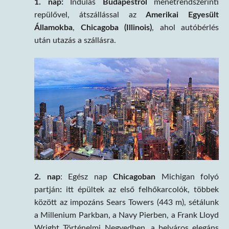
1. nap:
Indulás
Budapestről
menetrendszerinti
repülővel, átszállással az
Amerikai Egyesült
Államokba
,
Chicagoba (Illinois)
, ahol autóbérlés
után utazás a szállásra.
2. nap
: Egész nap
Chicagoban
Michigan folyó
partján
:
itt épültek az első felhőkarcolók, többek
között az impozáns Sears Towers (443 m), sétálunk
a Millenium Parkban, a Navy Pierben, a Frank Lloyd
Wright Történelmi Negyedben, a belváros elegáns