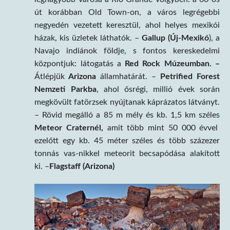
út korábban Old Town-on, a város legrégebbi
negyedén vezetett keresztül, ahol helyes mexikói
házak, kis üzletek láthatók. –
Gallup (Új-Mexikó
), a
Navajo indiánok földje, s fontos kereskedelmi
központjuk: látogatás a
Red Rock Múzeumban. –
Átlépjük
Arizona
államhatárát. –
Petrified Forest
Nemzeti Parkba
, ahol ősrégi, millió évek során
megkövült fatörzsek nyújtanak káprázatos látványt.
– Rövid megálló a 85 m mély és kb. 1,5 km széles
Meteor Craternél,
amit több mint 50 000 évvel
ezelőtt egy kb. 45 méter széles és több százezer
tonnás vas-nikkel meteorit becsapódása alakított
ki. –
Flagstaff (Arizona)