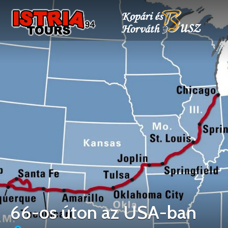
66-os úton az USA-ban