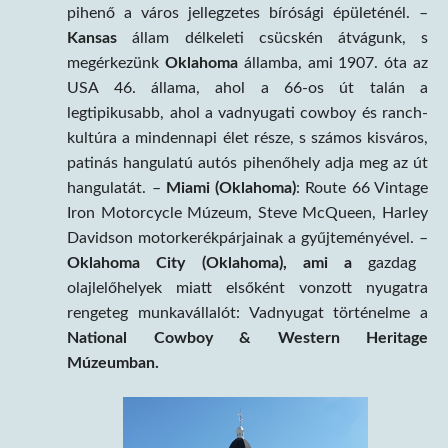
pihenő a város jellegzetes bírósági épületénél. –
Kansas
állam délkeleti csücskén átvágunk, s
megérkezünk
Oklahoma
államba, ami 1907. óta az
USA 46. állama, ahol a 66-os út talán a
legtipikusabb, ahol a vadnyugati cowboy és ranch-
kultúra a mindennapi élet része, s számos kisváros,
patinás hangulatú autós pihenőhely adja meg az út
hangulatát. –
Miami (Oklahoma)
: Route 66 Vintage
Iron Motorcycle Múzeum, Steve McQueen, Harley
Davidson motorkerékpárjainak a gyűjteményével. –
Oklahoma City (Oklahoma), ami a
gazdag
olajlelőhelyek miatt elsőként vonzott nyugatra
rengeteg munkavállalót: Vadnyugat történelme a
National Cowboy & Western Heritage
Múzeumban.