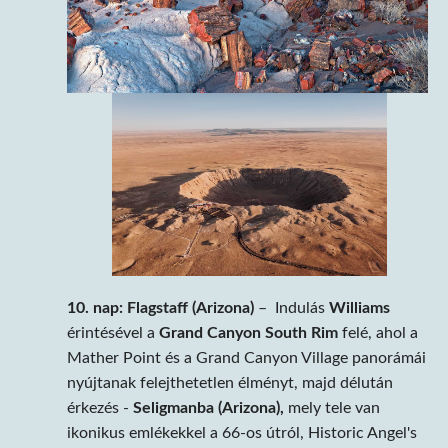
10. nap: Flagstaff (Arizona)
– Indulás
Williams
érintésével a
Grand Canyon South Rim
felé, ahol a
Mather Point és a Grand Canyon Village panorámái
nyújtanak felejthetetlen élményt, majd délután
érkezés -
Seligmanba (Arizona),
mely tele van
ikonikus emlékekkel a 66-os útról, Historic Angel's