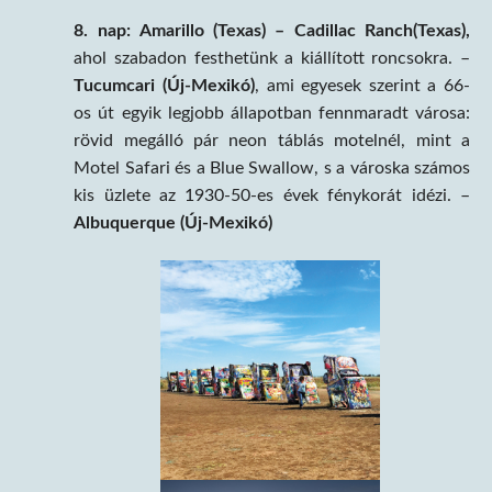
8. nap:
Amarillo (Texas) – Cadillac Ranch(Texas),
ahol szabadon festhetünk a kiállított roncsokra. –
Tucumcari (Új-Mexikó)
, ami egyesek szerint a 66-
os út egyik legjobb állapotban fennmaradt városa:
rövid megálló pár neon táblás motelnél, mint a
Motel Safari és a Blue Swallow, s a városka számos
kis üzlete az 1930-50-es évek fénykorát idézi. –
Albuquerque (Új-Mexikó)