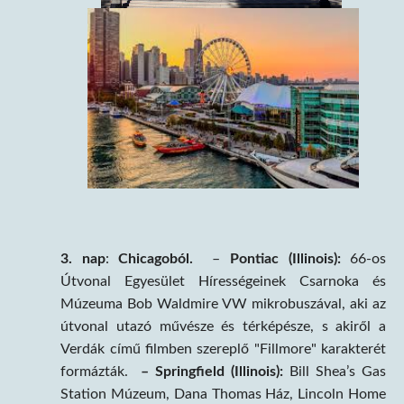
3. nap
:
Chicagoból.
–
Pontiac (Illinois):
66-os
Útvonal Egyesület Hírességeinek Csarnoka és
Múzeuma Bob Waldmire VW mikrobuszával, aki az
útvonal utazó művésze és térképésze, s akiről a
Verdák című filmben szereplő "Fillmore" karakterét
formázták.
– Springfield (Illinois):
Bill Shea’s Gas
Station Múzeum, Dana Thomas Ház, Lincoln Home