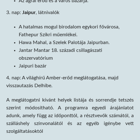
Az agrai erőd és a város bazárja.
3. nap:
Jaipur
, látnivalók
A hatalmas mogul birodalom egykori fővárosa,
Fathepur Szíkri műemlékei.
Hawa Mahal, a Szelek Palotája Jaipurban.
Jantar Mantar 18. századi csillagászati
obszervatórium
Jaipuri bazár
4. nap: A világhírű Amber-erőd meglátogatása, majd
visszautazás Delhibe.
A meglátogatni kívánt helyek listája és sorrendje tetszés
szerint módosítható. A programra egyedi árajánlatot
adunk, amely függ az időponttól, a résztvevők számától, a
szálláshely színvonalától és az egyéb igénybe vett
szolgáltatásoktól