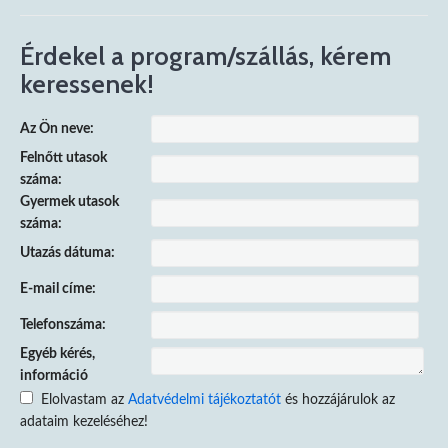
Érdekel a program/szállás, kérem
keressenek!
Az Ön neve:
Felnőtt utasok
száma:
Gyermek utasok
száma:
Utazás dátuma:
E-mail címe:
Telefonszáma:
Egyéb kérés,
információ
Elolvastam az
Adatvédelmi tájékoztatót
és hozzájárulok az
adataim kezeléséhez!