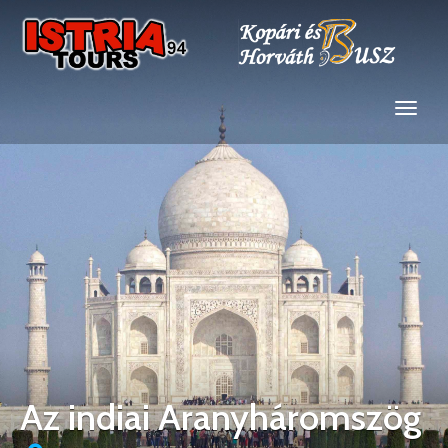
Az indiai Aranyháromszög