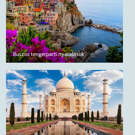
Buszos tengerparti nyaralások