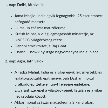
1. nap:
Delhi
, látnivalók:
Jama Masjid, India egyik legnagyobb, 25 ezer embert
befogadó mecsete
Humájun császár mauzóleuma
Kutub Minár, a világ legmagasabb minaretje, az
UNESCO világörökség része
Gandhi emlékműve, a Raj Ghat
Chandi Chowk nyüzsgő hagyományos indiai piaca
2. nap:
Agra
, látnivalók:
A
Tádzs Mahal
, India és a világ egyik legismertebb és
leglátogatottabb építménye. Sáh Dzshán mogul
uralkodó építtette elhunyt felesége emlékére.
Egyaránt szerepel a világörökségek listáján és a világ
hét csodája között.
Akbar mogul császár mauzóleuma Sikandrában.