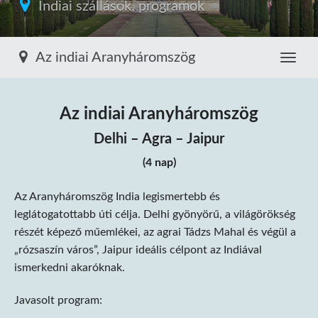
Indiai szállások, programok
Az indiai Aranyháromszög
Toggle
Az indiai Aranyháromszög
Delhi – Agra – Jaipur
(4 nap)
Az Aranyháromszög India legismertebb és
leglátogatottabb úti célja. Delhi gyönyörű, a világörökség
részét képező műemlékei, az agrai Tádzs Mahal és végül a
„rózsaszín város”, Jaipur ideális célpont az Indiával
ismerkedni akaróknak.
Javasolt program: