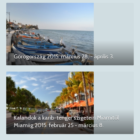
Görögország 2015. március 28. - április 3.
Kalandok a karib-tenger szigetein Miamitól
Miamiig 2015. február 25 - március 8.