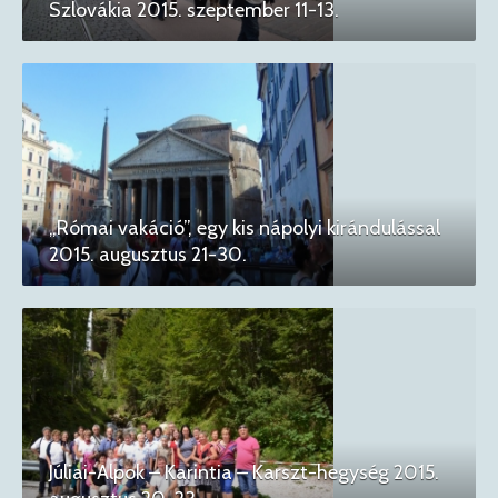
Szlovákia 2015. szeptember 11-13.
„Római vakáció”, egy kis nápolyi kirándulással
2015. augusztus 21-30.
Júliai-Alpok – Karintia – Karszt-hegység 2015.