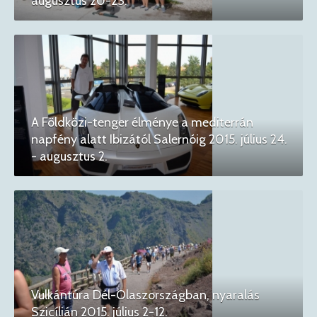
augusztus 20-23.
A Földközi-tenger élménye a mediterrán
napfény alatt Ibizától Salernóig 2015. július 24.
- augusztus 2.
Vulkántúra Dél-Olaszországban, nyaralás
Szicílián 2015. július 2-12.