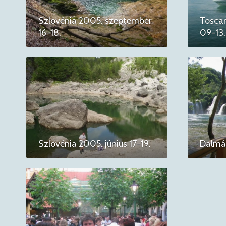
Szlovénia 2005. szeptember
Tosca
16-18.
09-13.
Szlovénia 2005. június 17-19.
Dalmác