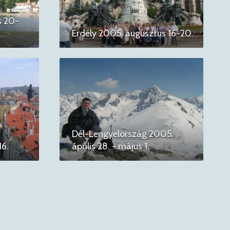
s 20-
Erdély 2005. augusztus 16-20.
Dél-Lengyelország 2005.
16.
április 28. - május 1.