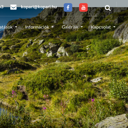
63
kopari@kopari.hu
tatások
Információk
Galériák
Kapcsolat