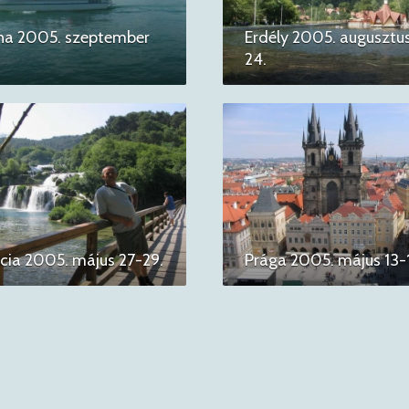
na 2005. szeptember
Erdély 2005. augusztu
24.
ia 2005. május 27-29.
Prága 2005. május 13-