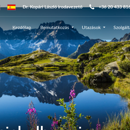
Dr. Kopári László irodavezető
+36 20 433 81
Kezdőlap
Bemutatkozás
Utazások
Szolgál