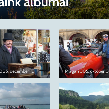
saink albumai
005. december 10.
Prága 2005. október 